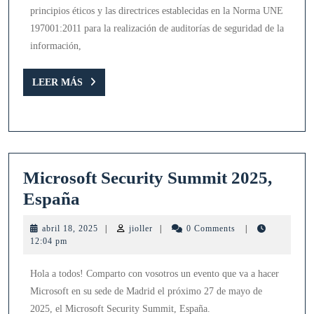
principios éticos y las directrices establecidas en la Norma UNE
197001:2011 para la realización de auditorías de seguridad de la
información,
LEER
LEER MÁS
MÁS
Microsoft Security Summit 2025,
Microsoft
España
Security
abril
jioller
abril 18, 2025
|
jioller
|
0 Comments
|
Summit
18,
12:04 pm
2025
2025,
Hola a todos! Comparto con vosotros un evento que va a hacer
España
Microsoft en su sede de Madrid el próximo 27 de mayo de
2025, el Microsoft Security Summit, España.