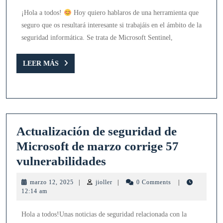
manuales
¡Hola a todos!
Hoy quiero hablaros de una herramienta que
con
seguro que os resultará interesante si trabajáis en el ámbito de la
inteligenc
seguridad informática. Se trata de Microsoft Sentinel,
de
amenazas
LEER
LEER MÁS
MÁS
Actualización de seguridad de
Microsoft de marzo corrige 57
Actualización
vulnerabilidades
de
marzo
jioller
marzo 12, 2025
|
jioller
|
0 Comments
|
seguridad
12,
12:14 am
2025
de
Hola a todos!Unas noticias de seguridad relacionada con la
Microsoft