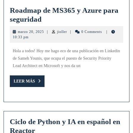
Roadmap de MS365 y Azure para
Roadmap
seguridad
de
marzo
jioller
marzo 20, 2025
|
jioller
|
0 Comments
|
MS365
20,
10:33 pm
2025
y
Hola a todos! Hoy me hago eco de una publicación en Linkedin
Azure
de Sameh Younis, que ocupa el puesto de Security Priority
para
Lead Architect en Microsoft y nos da un
seguridad
LEER
LEER MÁS
MÁS
Ciclo de Python y IA en español en
Ciclo
Reactor