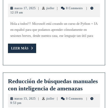
de
marzo
jioller
marzo 17, 2025
|
jioller
|
0 Comments
|
Python
17,
12:19 am
2025
y
Hola a todos!!! Microsoft está creando un curso de Python + IA
IA
en español para que podamos aprender cómodamente en
en
sesiones breves, desde nuestra casa, ese lenguaje tan útil para
español
en
LEER
LEER MÁS
MÁS
Reactor
Reducción de búsquedas manuales
Reducció
con inteligencia de amenazas
de
marzo
jioller
marzo 15, 2025
|
jioller
|
0 Comments
|
búsqueda
15,
9:53 pm
2025