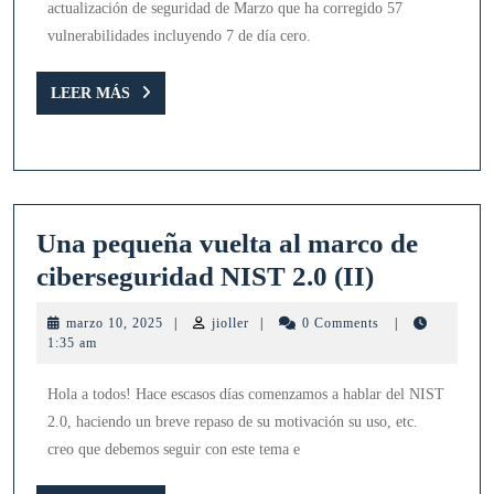
actualización de seguridad de Marzo que ha corregido 57
de
vulnerabilidades incluyendo 7 de día cero.
marzo
corrige
LEER
LEER MÁS
MÁS
57
vulnerabilidades
Una pequeña vuelta al marco de
Una
ciberseguridad NIST 2.0 (II)
pequeña
marzo
jioller
marzo 10, 2025
|
jioller
|
0 Comments
|
vuelta
10,
1:35 am
2025
al
Hola a todos! Hace escasos días comenzamos a hablar del NIST
marco
2.0, haciendo un breve repaso de su motivación su uso, etc.
de
creo que debemos seguir con este tema e
cibersegu