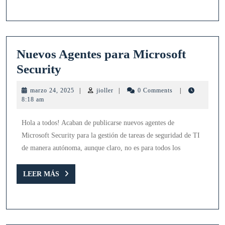
Nuevos Agentes para Microsoft
Nuevos
Security
Agentes
marzo
jioller
marzo 24, 2025
|
jioller
|
0 Comments
|
para
24,
8:18 am
2025
Microsoft
Hola a todos! Acaban de publicarse nuevos agentes de
Security
Microsoft Security para la gestión de tareas de seguridad de TI
de manera autónoma, aunque claro, no es para todos los
LEER
LEER MÁS
MÁS