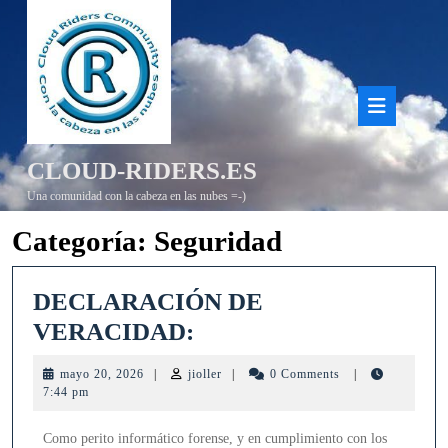
Saltar
al
contenido
Bot
de
CLOUD-RIDERS.ES
aper
Una comunidad con la cabeza en las nubes =-)
Categoría:
Seguridad
DECLARACIÓN DE
DECLARACIÓN
VERACIDAD:
DE
mayo
jioller
mayo 20, 2026
|
jioller
|
0 Comments
|
VERACIDAD:
20,
7:44 pm
2026
Como perito informático forense, y en cumplimiento con los