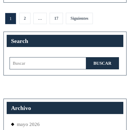
Navegación
2
…
17
Siguientes
1
de
entradas
Search
Buscar:
Archivo
mayo 2026