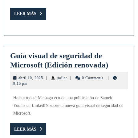
LEER
LEER MÁS
MÁS
Guía visual de seguridad de
Guía
Microsoft (Edición renovada)
visual
abril
jioller
abril 10, 2025
|
jioller
|
0 Comments
|
de
10,
9:16 pm
2025
segurida
Hola a todos! Me hago eco de una publicación de Sameh
de
Younis en LinkedIN sobre la nueva guía visual de seguridad de
Microsof
Microsoft.
(Edición
renovada
LEER
LEER MÁS
MÁS