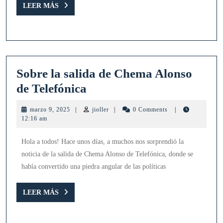
NIST
LEER
LEER MÁS
MÁS
2.0
(II)
Sobre la salida de Chema Alonso
Sobre
de Telefónica
la
marzo
jioller
marzo 9, 2025
|
jioller
|
0 Comments
|
salida
9,
12:16 am
2025
de
Hola a todos! Hace unos días, a muchos nos sorprendió la
Chema
noticia de la salida de Chema Alonso de Telefónica, donde se
Alonso
había convertido una piedra angular de las políticas
de
Telefónica
LEER
LEER MÁS
MÁS