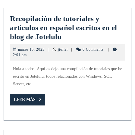
Jotelulu
y
Recopilación de tutoriales y
están
artículos en español escritos en el
traducidos
Recopilación
blog de Jotelulu
al
de
inglés
marzo
jioller
marzo 15, 2023
|
jioller
|
0 Comments
|
tutoriales
15,
2:01 pm
2023
y
Hola a todos! Aquí os dejo una compilación de tutoriales que he
artículos
escrito en Jotelulu, todos relacionados con Windows, SQL
en
Server, etc.
español
escritos
LEER
LEER MÁS
MÁS
en
el
blog