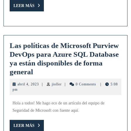
LEER
LEER MÁS
MÁS
Las políticas de Microsoft Purview
DevOps para Azure SQL Database
ya están disponibles de forma
Las
general
políticas
abril
jioller
abril 4, 2023
|
jioller
|
0 Comments
|
5:08
de
4,
pm
2023
Microsoft
Hola a todos! Me hago eco de un artículo del equipo de
Purview
Seguridad de Microsoft con fuente aquí.
DevOps
para
LEER
LEER MÁS