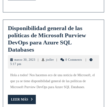
Azure
MÁS
SQL
Database
ya
Disponibilidad general de las
están
políticas de Microsoft Purview
disponibles
DevOps para Azure SQL
de
Disponibilidad
Databases
forma
general
general
marzo
jioller
marzo 30, 2023
|
jioller
|
0 Comments
|
de
30,
5:17 pm
2023
las
Hola a todos! Nos hacemos eco de una noticia de Microsoft, el
políticas
que ya se tiene disponibilidad general de las políticas de
de
Microsoft Purview DevOps para Azure SQL Databases.
Microsoft
Purview
LEER
LEER MÁS
MÁS
DevOps