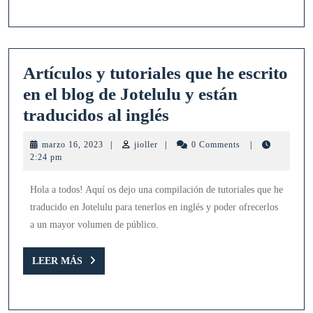
para
Azure
SQL
Artículos y tutoriales que he escrito
Databases
en el blog de Jotelulu y están
Artículos
traducidos al inglés
y
marzo
jioller
marzo 16, 2023
|
jioller
|
0 Comments
|
tutoriales
16,
2:24 pm
2023
que
Hola a todos! Aquí os dejo una compilación de tutoriales que he
he
traducido en Jotelulu para tenerlos en inglés y poder ofrecerlos
escrito
a un mayor volumen de público.
en
el
LEER
LEER MÁS
MÁS
blog
de