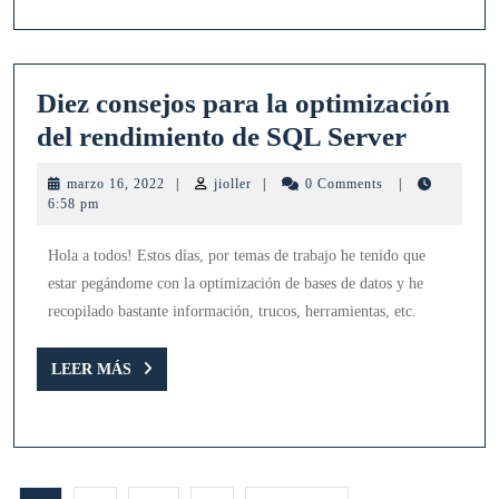
Diez consejos para la optimización
Diez
del rendimiento de SQL Server
consejo
marzo
jioller
marzo 16, 2022
|
jioller
|
0 Comments
|
para
16,
6:58 pm
2022
la
Hola a todos! Estos días, por temas de trabajo he tenido que
optimiz
estar pegándome con la optimización de bases de datos y he
del
recopilado bastante información, trucos, herramientas, etc.
rendimi
de
LEER
LEER MÁS
MÁS
SQL
Server
Navegación