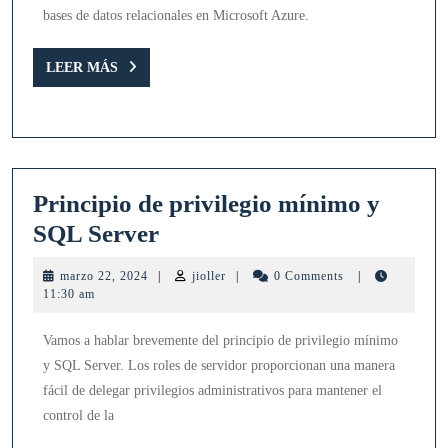
datos
bases de datos relacionales en Microsoft Azure.
en
Azure
LEER
LEER MÁS
(alineado
MÁS
con
el
AZ-
Principio de privilegio mínimo y
305):
Principio
SQL Server
de
marzo
jioller
marzo 22, 2024
|
jioller
|
0 Comments
|
privilegio
22,
11:30 am
2024
mínimo
Vamos a hablar brevemente del principio de privilegio mínimo
y
y SQL Server. Los roles de servidor proporcionan una manera
SQL
fácil de delegar privilegios administrativos para mantener el
Server
control de la