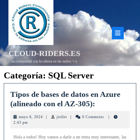
Saltar
al
contenido
Bot
de
CLOUD-RIDERS.ES
aper
Una comunidad con la cabeza en las nubes =-)
Categoría:
SQL Server
Tipos de bases de datos en Azure
Tipos
(alineado con el AZ-305):
de
mayo
jioller
mayo 6, 2024
|
jioller
|
0 Comments
|
bases
6,
2:43 pm
2024
de
Hola a todos! Hoy vamos a darle a un tema muy interesante, las