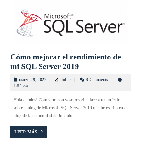
de
Jotelulu
Cómo mejorar el rendimiento de
Cómo
mi SQL Server 2019
mejorar
marzo
jioller
marzo 29, 2022
|
jioller
|
0 Comments
|
el
29,
4:07 pm
2022
rendimiento
Hola a todos! Comparto con vosotros el enlace a un artículo
de
sobre tuning de Microsoft SQL Server 2019 que he escrito en el
mi
blog de la comunidad de Jotelulu.
SQL
Server
LEER
LEER MÁS
MÁS