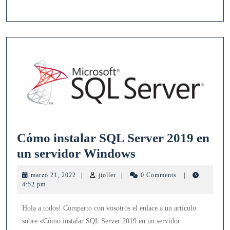
2019
Cómo instalar SQL Server 2019 en
Cómo
un servidor Windows
instalar
marzo
jioller
marzo 21, 2022
|
jioller
|
0 Comments
|
SQL
21,
4:52 pm
2022
Server
Hola a todos! Comparto con vosotros el enlace a un artículo
2019
sobre «Cómo instalar SQL Server 2019 en un servidor
en