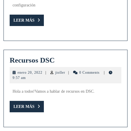
configu
configuración
y
LEER
del
LEER MÁS
MÁS
entorno
(1)
Recursos
Recursos DSC
DSC
enero
jioller
enero 20, 2022
|
jioller
|
0 Comments
|
20,
9:57 am
2022
Hola a todos!Vamos a hablar de recursos en DSC.
LEER
LEER MÁS
MÁS