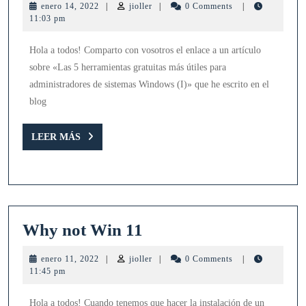
enero
jioller
enero 14, 2022
|
jioller
|
0 Comments
|
herramientas
14,
11:03 pm
2022
gratuitas
Hola a todos! Comparto con vosotros el enlace a un artículo
más
sobre «Las 5 herramientas gratuitas más útiles para
útiles
administradores de sistemas Windows (I)» que he escrito en el
para
blog
administradores
LEER
de
LEER MÁS
MÁS
sistemas
Windows
(I)
Why
Why not Win 11
not
enero
jioller
enero 11, 2022
|
jioller
|
0 Comments
|
Win
11,
11:45 pm
2022
11
Hola a todos! Cuando tenemos que hacer la instalación de un