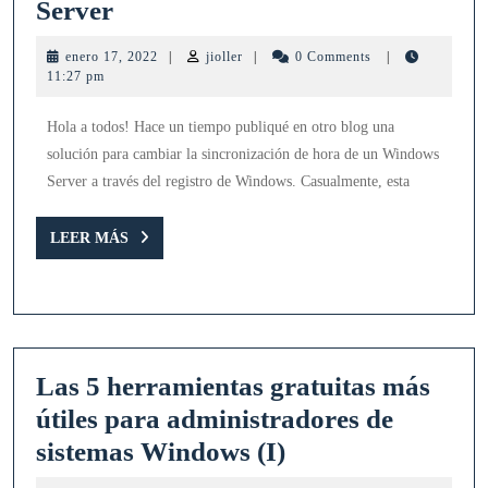
Cambio
Server
de
enero
jioller
enero 17, 2022
|
jioller
|
0 Comments
|
NTP
17,
11:27 pm
2022
de
Hola a todos! Hace un tiempo publiqué en otro blog una
Windows
solución para cambiar la sincronización de hora de un Windows
Server
Server a través del registro de Windows. Casualmente, esta
LEER
LEER MÁS
MÁS
Las 5 herramientas gratuitas más
útiles para administradores de
Las
sistemas Windows (I)
5