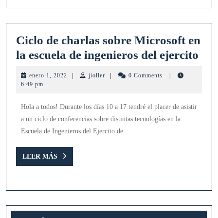
Ciclo de charlas sobre Microsoft en
Cic
la escuela de ingenieros del ejercito
de
enero
jioller
enero 1, 2022
|
jioller
|
0 Comments
|
cha
1,
6:49 pm
2022
sob
Hola a todos! Durante los días 10 a 17 tendré el placer de asistir
Mic
a un ciclo de conferencias sobre distintas tecnologías en la
en
Escuela de Ingenieros del Ejercito de
la
esc
LEER
LEER MÁS
MÁS
de
ing
del
ejer