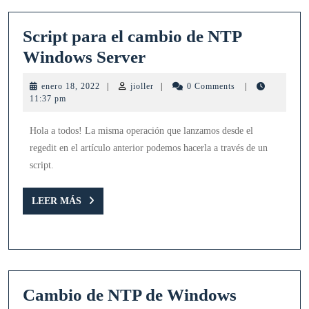
Script para el cambio de NTP
Script
Windows Server
para
enero
jioller
enero 18, 2022
|
jioller
|
0 Comments
|
el
18,
11:37 pm
2022
cambio
Hola a todos! La misma operación que lanzamos desde el
de
regedit en el artículo anterior podemos hacerla a través de un
NTP
script.
Windows
Server
LEER
LEER MÁS
MÁS
Cambio de NTP de Windows