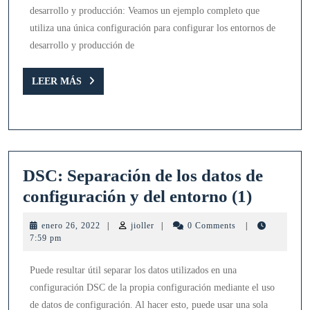
datos
desarrollo y producción: Veamos un ejemplo completo que
de
utiliza una única configuración para configurar los entornos de
configu
desarrollo y producción de
y
LEER
del
LEER MÁS
MÁS
entorno
(2)
DSC: Separación de los datos de
DSC:
configuración y del entorno (1)
Separac
enero
jioller
enero 26, 2022
|
jioller
|
0 Comments
|
de
26,
7:59 pm
2022
los
Puede resultar útil separar los datos utilizados en una
datos
configuración DSC de la propia configuración mediante el uso
de
de datos de configuración. Al hacer esto, puede usar una sola