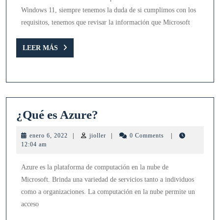
Windows 11, siempre tenemos la duda de si cumplimos con los
requisitos, tenemos que revisar la información que Microsoft
LEER
LEER MÁS
MÁS
¿Qué
¿Qué es Azure?
es
enero
jioller
enero 6, 2022
|
jioller
|
0 Comments
|
Azure?
6,
12:04 am
2022
Azure es la plataforma de computación en la nube de
Microsoft. Brinda una variedad de servicios tanto a individuos
como a organizaciones. La computación en la nube permite un
acceso