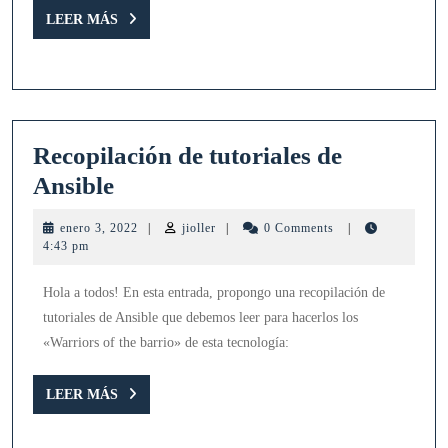
LEER
LEER MÁS
MÁS
Recopilación de tutoriales de
Recopilación
Ansible
de
enero
jioller
enero 3, 2022
|
jioller
|
0 Comments
|
tutoriales
3,
4:43 pm
2022
de
Hola a todos! En esta entrada, propongo una recopilación de
Ansible
tutoriales de Ansible que debemos leer para hacerlos los
«Warriors of the barrio» de esta tecnología:
LEER
LEER MÁS
MÁS