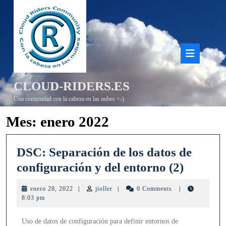
Saltar
al
contenido
Bot
de
CLOUD-RIDERS.ES
aper
Una comunidad con la cabeza en las nubes =-)
Mes:
enero 2022
DSC: Separación de los datos de
DSC:
configuración y del entorno (2)
Separac
enero
jioller
enero 28, 2022
|
jioller
|
0 Comments
|
de
28,
8:03 pm
2022
los
Uso de datos de configuración para definir entornos de