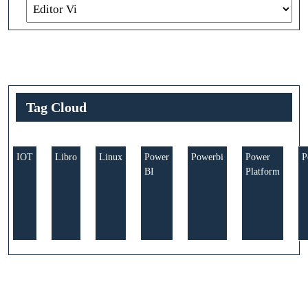
Tag Cloud
IOT
Libro
Linux
Power
Powerbi
Power
P
BI
Platform