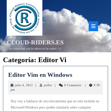
Saltar
al
contenido
Bot
de
CLOUD-RIDERS.ES
aper
Una comunidad con la cabeza en las nubes =-)
Categoría:
Editor Vi
Editor
Editor Vim en Windows
Vim
julio
jioller
julio 4, 2011
|
jioller
|
0 Comments
|
9:39
en
4,
pm
2011
Windows
Hoy voy a hablaros de otra herramienta que no está incluida en
Microsoft/Windows pero podéis instalarla sobre cualquier