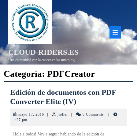
Saltar
al
contenido
Bot
de
CLOUD-RIDERS.ES
aper
Una comunidad con la cabeza en las nubes =-)
Categoría:
PDFCreator
Edición de documentos con PDF
Edición
Converter Elite (IV)
de
mayo
jioller
mayo 17, 2016
|
jioller
|
0 Comments
|
documentos
17,
1:27 pm
2016
con
Hola a todos! Voy a seguir hablando de la edición de