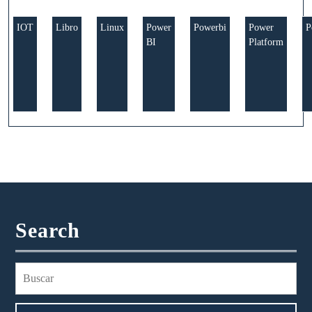
IOT
Libro
Linux
Power
Powerbi
Power
P
BI
Platform
Search
Buscar: