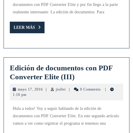
PDF
documentos con PDF Converter Elite y por fin llego a la parte
Converter
realmente interesante: La edición de documentos. Para
Elite
(IV)
LEER
LEER MÁS
MÁS
Edición de documentos con PDF
Edición
Converter Elite (III)
de
mayo
jioller
mayo 17, 2016
|
jioller
|
0 Comments
|
documentos
17,
1:10 pm
2016
con
Hola a todos! Voy a seguir hablando de la edición de
PDF
documentos con PDF Converter Elite. En este segundo artículo
Converter
vamos a ver como registrar el programa si tenemos una
Elite