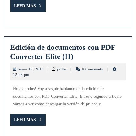
(III)
LEER
LEER MÁS
MÁS
Edición de documentos con PDF
Edición
Converter Elite (II)
de
mayo
jioller
mayo 17, 2016
|
jioller
|
0 Comments
|
documentos
17,
12:58 pm
2016
con
Hola a todos! Voy a seguir hablando de la edición de
PDF
documentos con PDF Converter Elite. En este segundo artículo
Converter
vamos a ver como descargar la versión de prueba y
Elite
(II)
LEER
LEER MÁS
MÁS