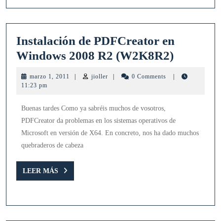
Instalación de PDFCreator en
Instalac
Windows 2008 R2 (W2K8R2)
de
marzo
jioller
marzo 1, 2011
|
jioller
|
0 Comments
|
PDFCrea
1,
11:23 pm
2011
en
Buenas tardes Como ya sabréis muchos de vosotros,
Window
PDFCreator da problemas en los sistemas operativos de
2008
Microsoft en versión de X64. En concreto, nos ha dado muchos
R2
quebraderos de cabeza
(W2K8R
LEER
LEER MÁS
MÁS