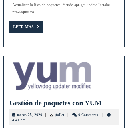
16
Actualizar la lista de paquetes: # sudo apt-get update Instalar
pre-requisitos:
LEER
LEER MÁS
MÁS
Gestión
Gestión de paquetes con YUM
de
marzo
jioller
marzo 25, 2020
|
jioller
|
0 Comments
|
paquete
25,
4:41 pm
2020