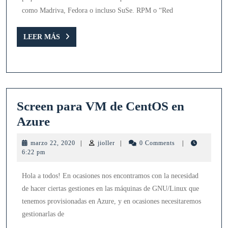
con
como Madriva, Fedora o incluso SuSe. RPM o “Red
RPM
LEER
LEER MÁS
MÁS
Screen para VM de CentOS en
Screen
Azure
para
marzo
jioller
marzo 22, 2020
|
jioller
|
0 Comments
|
VM
22,
6:22 pm
2020
de
Hola a todos! En ocasiones nos encontramos con la necesidad
CentOS
de hacer ciertas gestiones en las máquinas de GNU/Linux que
en
tenemos provisionadas en Azure, y en ocasiones necesitaremos
Azure
gestionarlas de