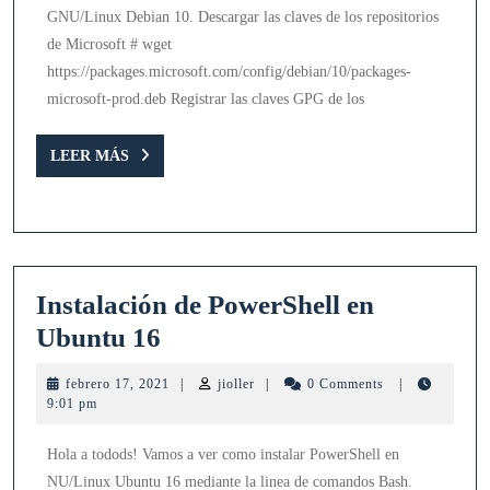
Debian
GNU/Linux Debian 10. Descargar las claves de los repositorios
10
de Microsoft # wget
https://packages.microsoft.com/config/debian/10/packages-
microsoft-prod.deb Registrar las claves GPG de los
LEER
LEER MÁS
MÁS
Instalación de PowerShell en
Instalación
Ubuntu 16
de
febrero
jioller
febrero 17, 2021
|
jioller
|
0 Comments
|
PowerShell
17,
9:01 pm
2021
en
Hola a todods! Vamos a ver como instalar PowerShell en
Ubuntu
NU/Linux Ubuntu 16 mediante la linea de comandos Bash.