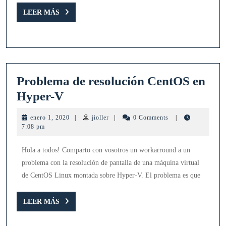
LEER
LEER MÁS
MÁS
Problema de resolución CentOS en
Problema
Hyper-V
de
enero
jioller
enero 1, 2020
|
jioller
|
0 Comments
|
resolución
1,
7:08 pm
2020
CentOS
Hola a todos! Comparto con vosotros un workarround a un
en
problema con la resolución de pantalla de una máquina virtual
Hyper-
de CentOS Linux montada sobre Hyper-V. El problema es que
V
LEER
LEER MÁS
MÁS