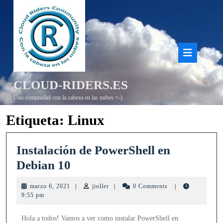
Saltar
al
contenido
Bot
de
CLOUD-RIDERS.ES
aper
Una comunidad con la cabeza en las nubes =-)
Etiqueta:
Linux
Instalación de PowerShell en
Instalación
Debian 10
de
marzo
jioller
marzo 6, 2021
|
jioller
|
0 Comments
|
PowerShell
6,
9:55 pm
2021
en
Hola a todos! Vamos a ver como instalar PowerShell en