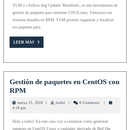
con
YUM o «Yellow dog Updater Modified», es una herramienta de
YUM
gestión de paquetes para sistemas GNU/Linux. Funciona con
sistemas basados en RPM. YUM permite organizar y localizar
los paquetes para
LEER
LEER MÁS
MÁS
Gestión de paquetes en CentOS con
Gestión
RPM
de
marzo
jioller
marzo 25, 2020
|
jioller
|
0 Comments
|
paquetes
25,
4:18 pm
2020
en
Hola a todos! En este caso voy a comentar como gestionar
CentOS
paquetes en CentOS Linux o cualquier derivado de Red Hat