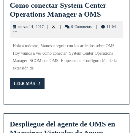
Como conectar System Center
Como
Operations Manager a OMS
conectar
marzo
marzo 14, 2017
|
|
0 Comments
|
11:04
System
14,
am
2017
Center
Hola a todos/as, Vamos a seguir con los artículos sobre OMS.
Operation
Hoy vamos a ver como conectar System Center Operations
Manager
Manager SCOM con OMS. Empecemos. Configuración de la
a
extensión de
OMS
LEER
LEER MÁS
MÁS
Despliegue del agente de OMS en
Desplieg
Maquinas Virtuales de Azure.