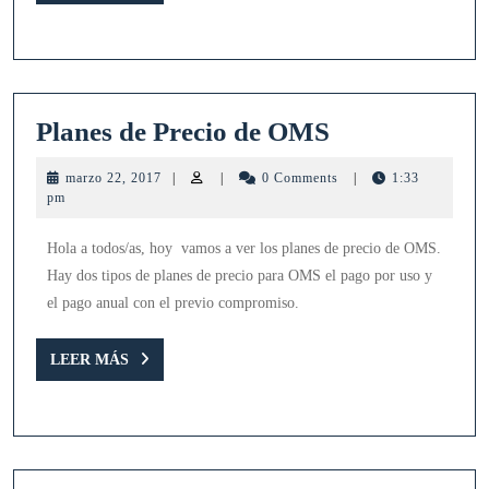
MÁS
Planes
Planes de Precio de OMS
de
marzo
marzo 22, 2017
|
|
0 Comments
|
1:33
Precio
22,
pm
2017
de
Hola a todos/as, hoy vamos a ver los planes de precio de OMS.
OMS
Hay dos tipos de planes de precio para OMS el pago por uso y
el pago anual con el previo compromiso.
LEER
LEER MÁS
MÁS