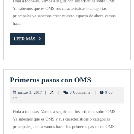
Hola a todos/as, Vamos a seguir con los artículos sobre OMS.
OMS
Ya sabemos que es OMS sus características o categorías
principales ya sabemos crear nuestro espacio de ahora vamos
hacer
LEER
LEER MÁS
MÁS
Primeros
Primeros pasos con OMS
pasos
marzo
marzo 3, 2017
|
|
0 Comments
|
9:05
con
3,
am
2017
OMS
Hola a todos/as, Vamos a seguir con los artículos sobre OMS.
Ya sabemos que es OMS y sus características o categorías
principales, ahora vamos hacer los primeros pasos con OMS