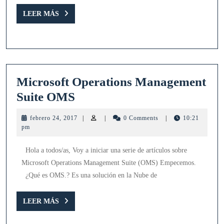
LEER
LEER MÁS
MÁS
Microsoft Operations Management
Microsoft
Suite OMS
Operations
febrero
febrero 24, 2017
|
|
0 Comments
|
10:21
Management
24,
pm
2017
Suite
Hola a todos/as, Voy a iniciar una serie de artículos sobre
OMS
Microsoft Operations Management Suite (OMS) Empecemos.
¿Qué es OMS.? Es una solución en la Nube de
LEER
LEER MÁS
MÁS