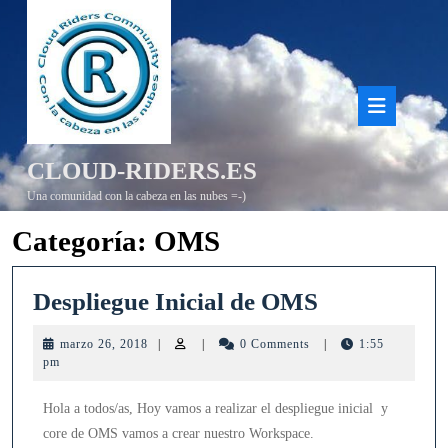
Saltar
al
contenido
Bot
de
CLOUD-RIDERS.ES
aper
Una comunidad con la cabeza en las nubes =-)
Categoría:
OMS
Despliegue
Despliegue Inicial de OMS
Inicial
marzo
marzo 26, 2018
|
|
0 Comments
|
1:55
de
26,
pm
2018
OMS
Hola a todos/as, Hoy vamos a realizar el despliegue inicial y
core de OMS vamos a crear nuestro Workspace.