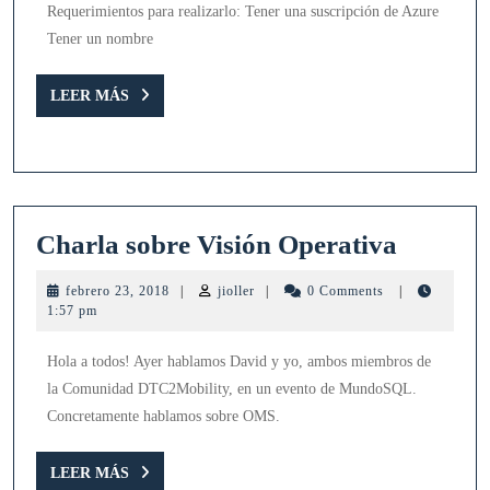
Requerimientos para realizarlo: Tener una suscripción de Azure
Tener un nombre
LEER
LEER MÁS
MÁS
Charla
Charla sobre Visión Operativa
sobre
febrero
jioller
febrero 23, 2018
|
jioller
|
0 Comments
|
Visión
23,
1:57 pm
2018
Operati
Hola a todos! Ayer hablamos David y yo, ambos miembros de
la Comunidad DTC2Mobility, en un evento de MundoSQL.
Concretamente hablamos sobre OMS.
LEER
LEER MÁS