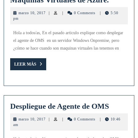
del
marzo
marzo 10, 2017
|
|
0 Comments
|
5:50
agente
10,
pm
2017
de
Hola a todos/as, En el pasado articulo explique como desplegar
OMS
el agente de OMS en un servidor Windows Onpremise, pero
en
¿cómo se hace cuando son maquinas virtuales las tenemos en
Maquina
Virtuale
LEER
LEER MÁS
MÁS
de
Azure.
Desplieg
Despliegue de Agente de OMS
de
marzo
marzo 10, 2017
|
|
0 Comments
|
10:46
Agente
10,
am
2017
de