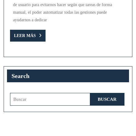
usuario
de usuario para evitarnos hacer según que tareas de forma
en
manual, el poder automatizar todas las gestiones puede
Windows
ayudarnos a dedicar
7
LEER
LEER MÁS
MÁS
Search
Buscar: