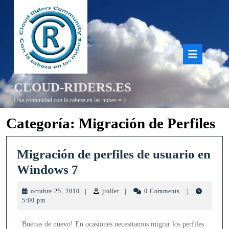
Saltar
al
contenido
Bot
de
CLOUD-RIDERS.ES
aper
Una comunidad con la cabeza en las nubes =-)
Categoría:
Migración de Perfiles
Migración de perfiles de usuario en
Migración
Windows 7
de
octubre
jioller
octubre 25, 2010
|
jioller
|
0 Comments
|
perfiles
25,
5:00 pm
2010
de
Buenas de nuevo! En ocasiones necesitamos migrar los perfiles