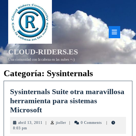
Saltar
al
contenido
Bot
de
CLOUD-RIDERS.ES
aper
Una comunidad con la cabeza en las nubes =-)
Categoría:
Sysinternals
Sysinternals Suite otra maravillosa
herramienta para sistemas
Sysinternals
Microsoft
Suite
abril
jioller
abril 13, 2011
|
jioller
|
0 Comments
|
otra
13,
8:03 pm
2011