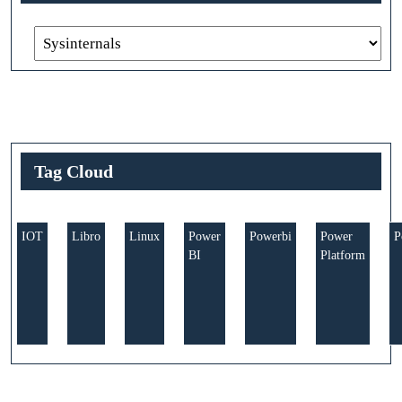
Tag Cloud
IOT
Libro
Linux
Power
Powerbi
Power
P
BI
Platform