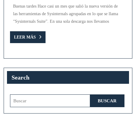
maravillosa
Buenas tardes Hace casi un mes que salió la nueva versión de
herramienta
las herramientas de Sysinternals agrupadas en lo que se llama
para
“Sysinternals Suite”. En una sola descarga nos llevamos
sistemas
Microsoft
LEER
LEER MÁS
MÁS
Search
Buscar: