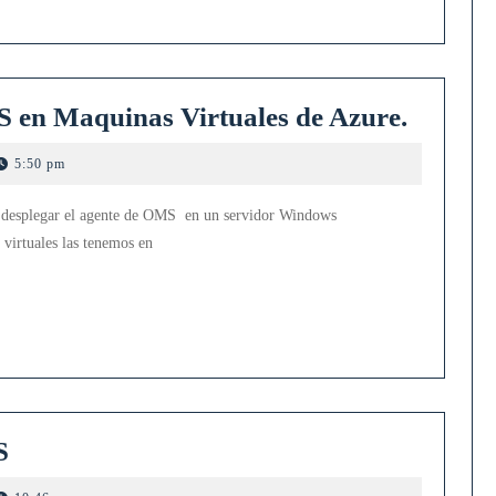
Despli
S en Maquinas Virtuales de Azure.
del
5:50 pm
agente
de
mo desplegar el agente de OMS en un servidor Windows
OMS
virtuales las tenemos en
en
Maqui
Virtual
de
Azure.
Despliegue
S
de