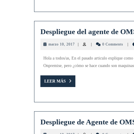
Despliegue del agente de OM
marzo
marzo 10, 2017
|
|
0 Comments
|
10,
2017
Hola a todos/as, En el pasado articulo explique co
Onpremise, pero ¿cómo se hace cuando son maquinas 
LEER
LEER MÁS
MÁS
Despliegue de Agente de OM