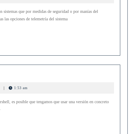
la
telemetría
n sistemas que por medidas de seguridad o por manías del
en
as las opciones de telemetría del sistema
Windows
Server
2016
n
s
|
1:53 am
hell
shell, es posible que tengamos que usar una versión en concreto
o