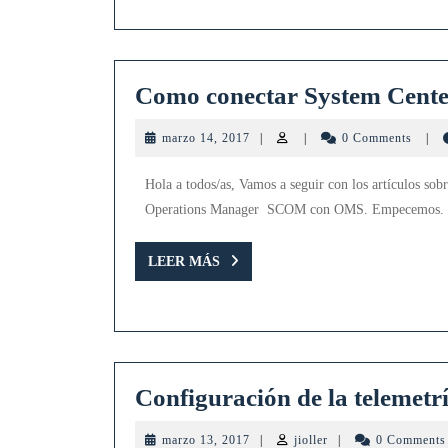
Como conectar System Cent
marzo
marzo 14, 2017
|
|
0 Comments
|
14,
2017
Hola a todos/as, Vamos a seguir con los artículos 
Operations Manager SCOM con OMS. Empecemos. Con
LEER
LEER MÁS
MÁS
Configuración de la telemet
marzo
jioller
marzo 13, 2017
|
jioller
|
0 Comment