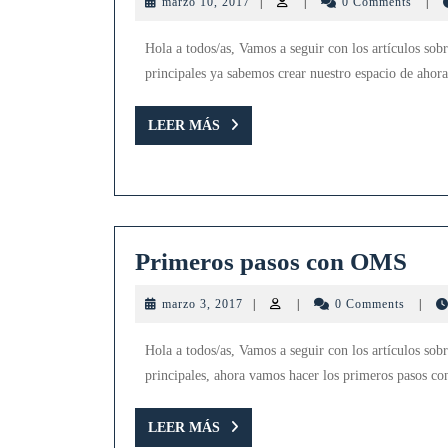
marzo
marzo 10, 2017
|
|
0 Comments
|
10,
2017
Hola a todos/as, Vamos a seguir con los artículos so
principales ya sabemos crear nuestro espacio de ahor
LEER
LEER MÁS
MÁS
Pri
Primeros pasos con OMS
pas
marzo
marzo 3, 2017
|
|
0 Comments
|
con
3,
2017
OM
Hola a todos/as, Vamos a seguir con los artículos so
principales, ahora vamos hacer los primeros pasos 
LEER
LEER MÁS
MÁS