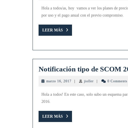
2017
de
Hola a todos/as, hoy vamos a ver los planes de prec
OM
por uso y el pago anual con el previo compromiso.
LEER
LEER MÁS
MÁS
Notificación tipo de SCOM 
marzo
jioller
marzo 16, 2017
|
jioller
|
0 Comment
16,
2017
Hola a todos! En este caso, solo subo un esquema par
2016.
LEER
LEER MÁS
MÁS