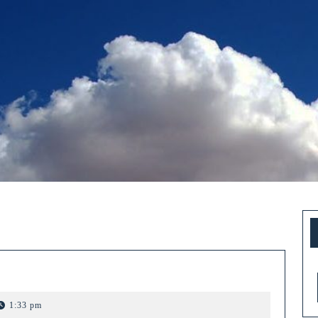
nes
1:33 pm
cio