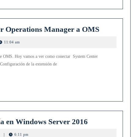
Como
er Operations Manager a OMS
conectar
11:04 am
System
Center
sobre OMS. Hoy vamos a ver como conectar System Center
Operations
figuración de la extensión de
Manager
a
OMS
Configuración
ría en Windows Server 2016
de
s
|
6:11 pm