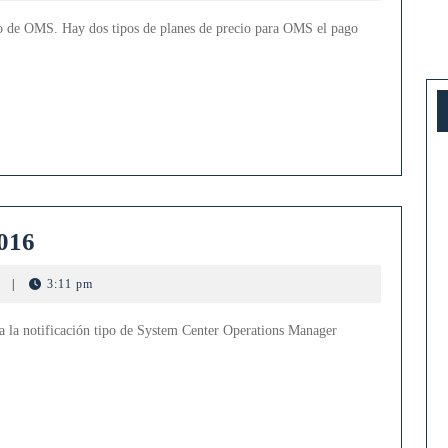
io de OMS. Hay dos tipos de planes de precio para OMS el pago
S
Notificación
2016
tipo
s
|
3:11 pm
de
SCOM
a la notificación tipo de System Center Operations Manager
2016