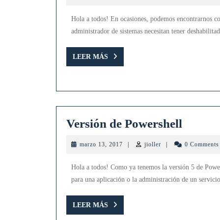
13,
2017
Hola a todos! En ocasiones, podemos encontrarnos co
administrador de sistemas necesitan tener deshabilitad
LEER
LEER MÁS
MÁS
Versió
Versión de Powershell
de
marzo
jioller
marzo 13, 2017
|
jioller
|
0 Comment
Powers
13,
2017
Hola a todos! Como ya tenemos la versión 5 de Power
para una aplicación o la administración de un servici
LEER
LEER MÁS
MÁS