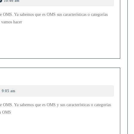
10:46 am
Agente
de
bre OMS. Ya sabemos que es OMS sus características o categorías
OMS
a vamos hacer
meros
os
9:05 am
S
bre OMS. Ya sabemos que es OMS y sus características o categorías
con OMS