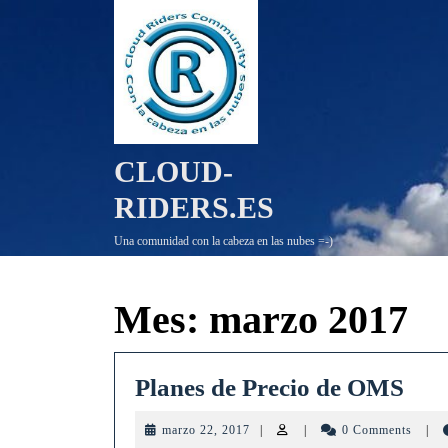
Saltar
al
contenido
CLOUD-
RIDERS.ES
Una comunidad con la cabeza en las nubes =-)
Mes:
marzo 2017
Pla
Planes de Precio de OMS
de
marzo
marzo 22, 2017
|
|
0 Comments
|
Pre
22,