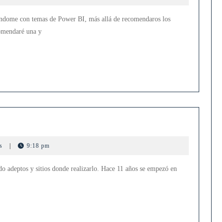
cursos
de
dome con temas de Power BI, más allá de recomendaros los
visualización
comendaré una y
de
datos.
Global
Azure
ts
|
9:18 pm
2024
en
o adeptos y sitios donde realizarlo. Hace 11 años se empezó en
Sevilla