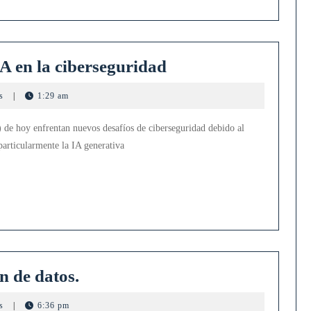
design
Fuerzas
IA en la ciberseguridad
y
ts
|
1:29 am
limitaciones
de
 de hoy enfrentan nuevos desafíos de ciberseguridad debido al
la
 particularmente la IA generativa
IA
en
la
ciberseguridad
Top
n de datos.
10
ts
|
6:36 pm