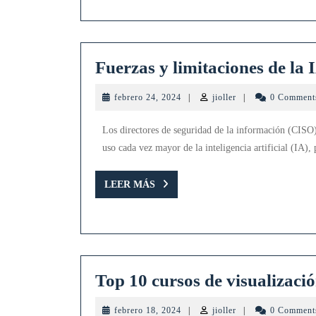
Fuerzas y limitaciones de la 
febrero
jioller
febrero 24, 2024
|
jioller
|
0 Commen
24,
2024
Los directores de seguridad de la información (CISO)
uso cada vez mayor de la inteligencia artificial (IA),
LEER
LEER MÁS
MÁS
Top 10 cursos de visualizació
febrero
jioller
febrero 18, 2024
|
jioller
|
0 Commen