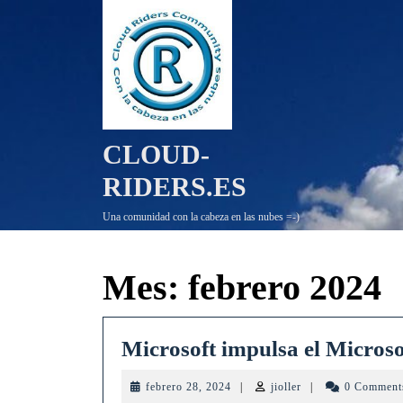
Saltar
al
contenido
CLOUD-
RIDERS.ES
Una comunidad con la cabeza en las nubes =-)
Mes:
febrero 2024
Microsoft impulsa el Micros
febrero
jioller
febrero 28, 2024
|
jioller
|
0 Commen
28,