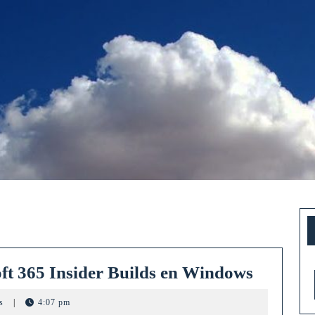
Microso
oft 365 Insider Builds en Windows
impulsa
ts
|
4:07 pm
el