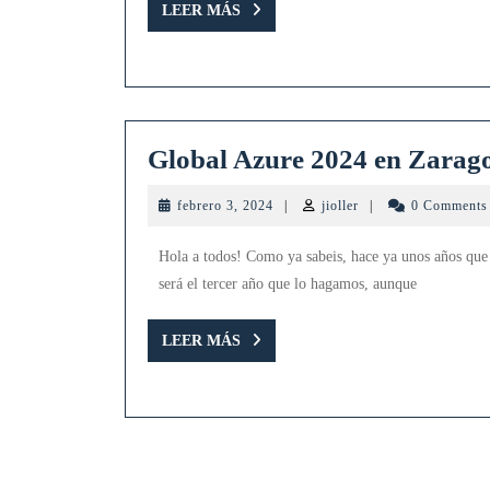
LEER
LEER MÁS
MÁS
Global Azure 2024 en Zarag
febrero
jioller
febrero 3, 2024
|
jioller
|
0 Comment
3,
2024
Hola a todos! Como ya sabeis, hace ya unos años que
será el tercer año que lo hagamos, aunque
LEER
LEER MÁS
MÁS