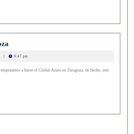
Global
oza
Azure
s
|
9:47 pm
2024
en
 empezamos a hacer el Global Azure en Zaragoza, de hecho, este
Zaragoza