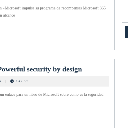
Microso
ión «Microsoft impulsa su programa de recompensas Microsoft 365
365
n alcance
Insider
Builds
en
Window
Windows
owerful security by design
11
ts
|
3:47 pm
Security
Book:
un enlace para un libro de Microsoft sobre como es la seguridad
Powerful
security
by