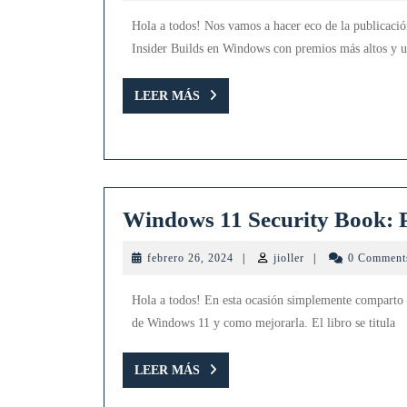
2024
Hola a todos! Nos vamos a hacer eco de la publicac
Insider Builds en Windows con premios más altos y u
LEER
LEER MÁS
MÁS
Windows 11 Security Book: P
febrero
jioller
febrero 26, 2024
|
jioller
|
0 Commen
26,
2024
Hola a todos! En esta ocasión simplemente comparto 
de Windows 11 y como mejorarla. El libro se titula
LEER
LEER MÁS
MÁS