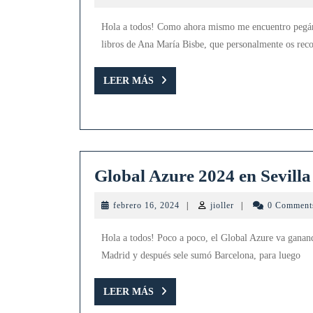
18,
2024
Hola a todos! Como ahora mismo me encuentro pegán
libros de Ana María Bisbe, que personalmente os re
LEER
LEER MÁS
MÁS
Global Azure 2024 en Sevilla
febrero
jioller
febrero 16, 2024
|
jioller
|
0 Commen
16,
2024
Hola a todos! Poco a poco, el Global Azure va ganand
Madrid y después sele sumó Barcelona, para luego
LEER
LEER MÁS
MÁS