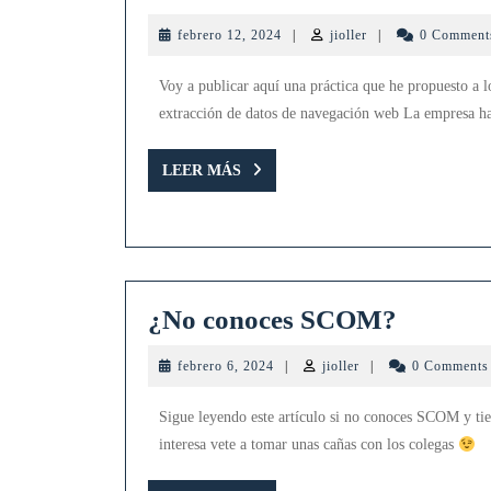
febrero
jioller
febrero 12, 2024
|
jioller
|
0 Commen
12,
2024
Voy a publicar aquí una práctica que he propuesto a lo
extracción de datos de navegación web La empresa h
LEER
LEER MÁS
MÁS
¿No
¿No conoces SCOM?
conoces
febrero
jioller
febrero 6, 2024
|
jioller
|
0 Comment
SCOM
6,
2024
Sigue leyendo este artículo si no conoces SCOM y tien
interesa vete a tomar unas cañas con los colegas