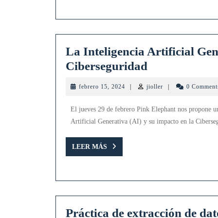
La Inteligencia Artificial Ge
La
Ciberseguridad
Inteligencia
febrero
jioller
febrero 15, 2024
|
jioller
|
0 Commen
Artificial
15,
2024
Generativa
El jueves 29 de febrero Pink Elephant nos propone un
(AI) y
Artificial Generativa (AI) y su impacto en la Ciberse
su
LEER
LEER MÁS
impacto
MÁS
en
la
Cibersegurid
Práctica de extracción de da