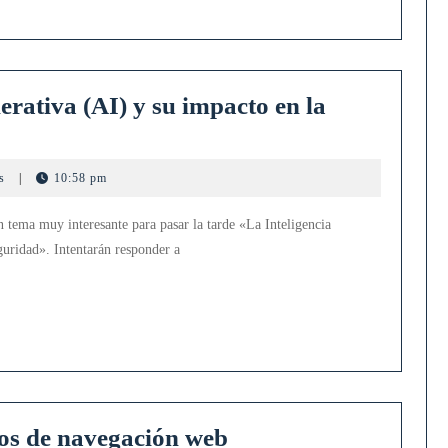
nerativa (AI) y su impacto en la
ts
|
10:58 pm
 tema muy interesante para pasar la tarde «La Inteligencia
guridad». Intentarán responder a
ad
Práctica
tos de navegación web