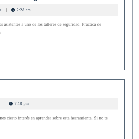
de
ts
|
2:28 am
extracción
de
s asistentes a uno de los talleres de seguridad. Práctica de
datos
a
de
navegación
web
s
|
7:10 pm
?
es cierto interés en aprender sobre esta herramienta. Si no te