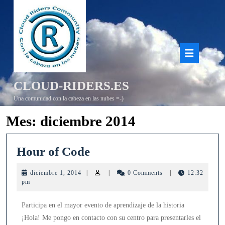
Saltar
al
contenido
Bot
de
CLOUD-RIDERS.ES
aper
Una comunidad con la cabeza en las nubes =-)
Mes:
diciembre 2014
Hour
Hour of Code
of
diciembre
diciembre 1, 2014
|
|
0 Comments
|
12:32
Code
1,
pm
2014
Participa en el mayor evento de aprendizaje de la historia
¡Hola! Me pongo en contacto con su centro para presentarles el