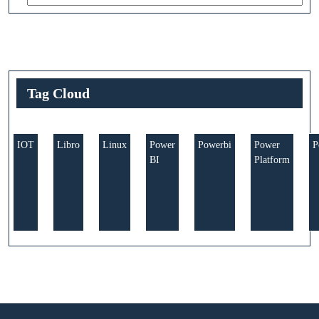
Tag Cloud
IOT
Libro
Linux
Power
Powerbi
Power
P
BI
Platform