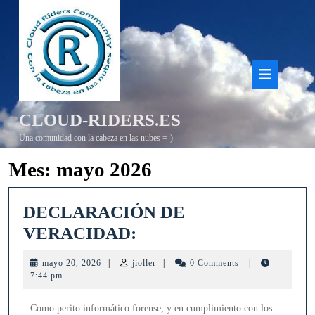
Saltar
al
contenido
Bot
de
CLOUD-RIDERS.ES
aper
Una comunidad con la cabeza en las nubes =-)
Mes:
mayo 2026
DECLARACIÓN DE
DECLARACIÓN
VERACIDAD:
DE
mayo
jioller
mayo 20, 2026
|
jioller
|
0 Comments
|
VERACIDAD:
20,
7:44 pm
2026
Como perito informático forense, y en cumplimiento con los