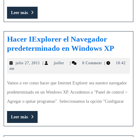
Windows
Leer
Leer más
más
Hacer IExplorer el Navegador
Hacer
predeterminado en Windows XP
IExplo
julio
jioller
julio 27, 2011
|
jioller
|
0 Comment
|
10:42
el
27,
am
Naveg
2011
predet
Vamos a ver como hacer que Internet Explorer sea nuestro navegador
en
predeterminado en un Windows XP. Accedemos a “Panel de control >
Windo
Agregar o quitar programas”. Seleccionamos la opción “Configurar
XP
Leer
Leer más
más