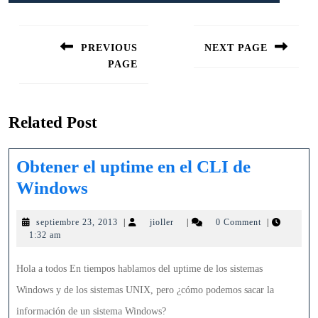
Navegación
de
PREVIOUS
NEXT PAGE
entradas
PAGE
Siguiente
entrada:
Entrada
anterior:
Related Post
Obtener el uptime en el CLI de
Obtener
Windows
el
septiembre
jioller
septiembre 23, 2013
|
jioller
|
0 Comment
|
uptime
23,
1:32 am
en
2013
el
Hola a todos En tiempos hablamos del uptime de los sistemas
CLI
Windows y de los sistemas UNIX, pero ¿cómo podemos sacar la
de
información de un sistema Windows?