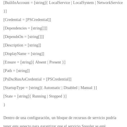
[BuiltInAccount = [string]{ LocalService | LocalSystem | NetworkService
}]
[Credential = [PSCredential]]
[Dependencies = [string[]]]
[DependsOn = [string[]]]
[Description = [string]]
[DisplayName = [string]]
[Ensure = [string]{ Absent | Present }]
[Path = [string]]
[PsDscRunAsCredential = [PSCredential]]
[StartupType = [string]{ Automatic | Disabled | Manual }]
[State = [string]{ Running | Stopped }]
}
Dentro de una configuración, un bloque de recursos de servicio podría
tener este aspecto para garantizar que el servicio Spooler se esté