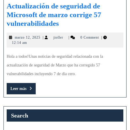
Actualización de seguridad de
Microsoft de marzo corrige 57
Actualización
vulnerabilidades
de
marzo
jioller
marzo 12, 2025
|
jioller
|
0 Comment
|
seguridad
12,
12:14 am
de
2025
Microsoft
Hola a todos!Unas noticias de seguridad relacionada con la
de
actualización de seguridad de Marzo que ha corregido 57
marzo
vulnerabilidades incluyendo 7 de día cero.
corrige
Leer
Leer más
57
más
vulnerabilidades
Search