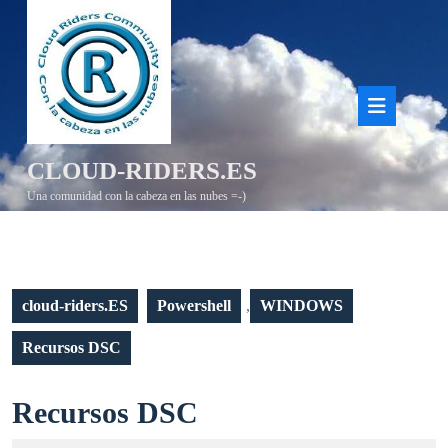
Saltar
al
contenido
Bot
de
CLOUD-RIDERS.ES
aper
Una comunidad con la cabeza en las nubes =-)
cloud-riders.ES
Powershell
,
WINDOWS
Recursos DSC
Recursos
Recursos DSC
DSC