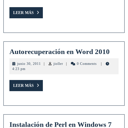
de
SCDPM
LEER
LEER MÁS
MÁS
2010
Autor
Autorecuperación en Word 2010
en
junio
jioller
junio 30, 2011
|
jioller
|
0 Comments
|
Word
30,
4:23 pm
2011
2010
LEER
LEER MÁS
MÁS
Instalación de Perl en Windows 7