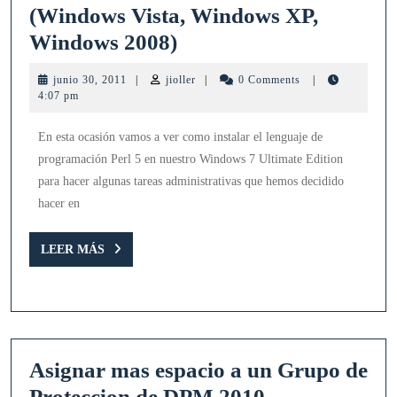
(Windows Vista, Windows XP,
Instalación
Windows 2008)
de
junio
jioller
junio 30, 2011
|
jioller
|
0 Comments
|
Perl
30,
4:07 pm
2011
en
En esta ocasión vamos a ver como instalar el lenguaje de
Windows
programación Perl 5 en nuestro Windows 7 Ultimate Edition
7
para hacer algunas tareas administrativas que hemos decidido
(Windows
hacer en
Vista,
LEER
Windows
LEER MÁS
MÁS
XP,
Windows
2008)
Asignar mas espacio a un Grupo de
Asignar
Proteccion de DPM 2010