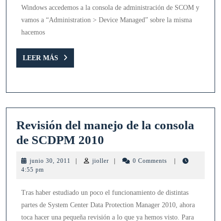
2007
Windows accedemos a la consola de administración de SCOM y
R2
vamos a “Administration > Device Managed” sobre la misma
(Cliente
hacemos
Windows)
LEER
LEER MÁS
MÁS
Revisión del manejo de la consola
Revisión
de SCDPM 2010
del
junio
jioller
junio 30, 2011
|
jioller
|
0 Comments
|
manejo
30,
4:55 pm
2011
de
Tras haber estudiado un poco el funcionamiento de distintas
la
partes de System Center Data Protection Manager 2010, ahora
consola
toca hacer una pequeña revisión a lo que ya hemos visto. Para