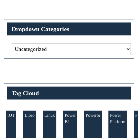
Dropdown Categories
Tag Cloud
IOT
Libro
Linux
Power
Powerbi
Power
P
BI
Platform