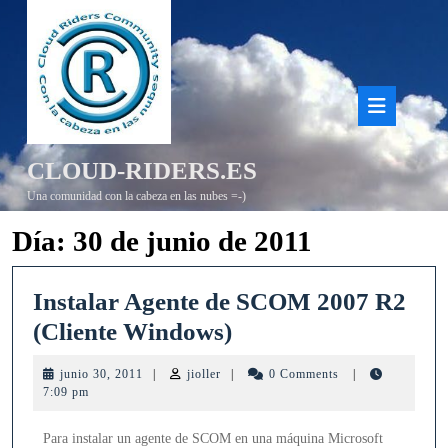
Saltar
al
contenido
Bot
de
CLOUD-RIDERS.ES
aper
Una comunidad con la cabeza en las nubes =-)
Día:
30 de junio de 2011
Instalar Agente de SCOM 2007 R2
Instalar
(Cliente Windows)
Agente
junio
jioller
junio 30, 2011
|
jioller
|
0 Comments
|
de
30,
7:09 pm
2011
SCOM
Para instalar un agente de SCOM en una máquina Microsoft