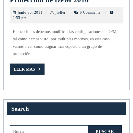
mas
junio
jioller
junio 30, 2011
|
jioller
|
0 Comments
|
espacio
30,
2:55 pm
2011
a
En ocaciones debemos modificar las configuraciones de DPM,
un
tal como hemos visto, por múltiples motivos, en este caso
Grupo
vamos a ver como asignar más espacio a un grupo de
de
protección
Proteccion
LEER
de
LEER MÁS
MÁS
DPM
2010
Search
Buscar: