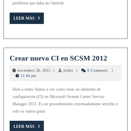
problema que daba un Outlook
LEER
LEER MÁS
MÁS
Crear
Crear nuevo CI en SCSM 2012
nuevo
noviembre
jioller
noviembre 28, 2012
|
jioller
|
0 Comments
|
CI
28,
11:44 pm
2012
en
Hola a todos Vamos a ver como crear un elemento de
SCSM
configuración (CI) en Microsoft System Center Service
2012
Manager 2012. Es un procedimiento extremadamente sencillo y
solo os vamos guiar
LEER
LEER MÁS