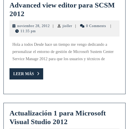
Advanced view editor para SCSM
Advanced
2012
view
noviembre
jioller
noviembre 28, 2012
|
jioller
|
0 Comments
|
editor
28,
11:35 pm
2012
para
Hola a todos Desde hace un tiempo me vengo dedicando a
SCSM
personalizar el entorno de gestión de Microsoft Sustem Center
2012
Service Manage 2012 para que los usuarios y técnicos de
LEER
LEER MÁS
MÁS
Actualización 1 para Microsoft
Actualización
Visual Studio 2012