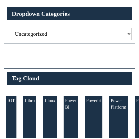
Dropdown Categories
Tag Cloud
IOT
Libro
Linux
Power
Powerbi
Power
P
BI
Platform