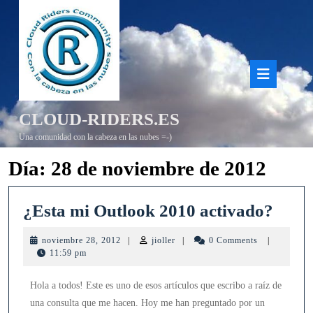
Saltar
al
contenido
Bot
de
CLOUD-RIDERS.ES
aper
Una comunidad con la cabeza en las nubes =-)
Día:
28 de noviembre de 2012
¿Est
¿Esta mi Outlook 2010 activado?
mi
noviembre
jioller
noviembre 28, 2012
|
jioller
|
0 Comments
|
Outl
28,
11:59 pm
2012
2010
Hola a todos! Este es uno de esos artículos que escribo a raíz de
acti
una consulta que me hacen. Hoy me han preguntado por un