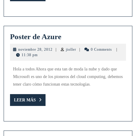
MÁS
Poster
Poster de Azure
de
noviembre
jioller
noviembre 28, 2012
|
jioller
|
0 Comments
|
Azure
28,
11:38 pm
2012
Hola a todos Ahora que esta tan de moda la nube y dado que
Microsoft es uno de los pioneros del cloud computing, debemos
tener claro cómo funcionan estas tecnologías.
LEER
LEER MÁS
MÁS