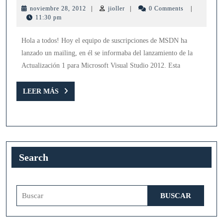
1
noviembre
jioller
noviembre 28, 2012
|
jioller
|
0 Comments
|
para
28,
11:30 pm
2012
Microsoft
Hola a todos! Hoy el equipo de suscripciones de MSDN ha
Visual
lanzado un mailing, en él se informaba del lanzamiento de la
Studio
Actualización 1 para Microsoft Visual Studio 2012. Esta
2012
LEER
LEER MÁS
MÁS
Search
Buscar: