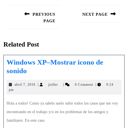
Navegación
de
PREVIOUS
NEXT PAGE
entradas
PAGE
Siguiente
entrada:
Entrada
anterior:
Related Post
Windows XP–Mostrar icono de
Windows
sonido
XP–
abril
jioller
abril 7, 2016
|
jioller
|
0 Comment
|
9:24
Mostrar
7,
pm
icono
2016
de
Hola a todos! Como ya sabéis suelo subir todos los casos que me voy
sonido
encontrando en el trabajo y/o en los problemas de los amigos y
familiares. En este caso