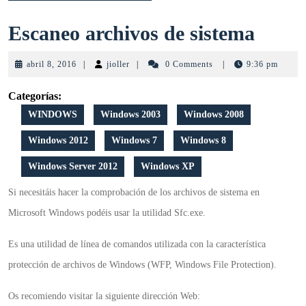
Escan
Escaneo archivos de sistema
archi
abril
jioller
abril 8, 2016
|
jioller
|
0 Comments
|
9:36 pm
de
8,
2016
Categorías:
siste
WINDOWS
Windows 2003
Windows 2008
Windows 2012
Windows 7
Windows 8
Windows Server 2012
Windows XP
Si necesitáis hacer la comprobación de los archivos de sistema en
Microsoft Windows podéis usar la utilidad Sfc.exe.
Es una utilidad de línea de comandos utilizada con la característica
protección de archivos de Windows (WFP, Windows File Protection).
Os recomiendo visitar la siguiente dirección Web: