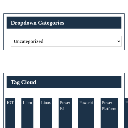
Dropdown Categories
Tag Cloud
IOT
Libro
Linux
Power
Powerbi
Power
P
BI
Platform