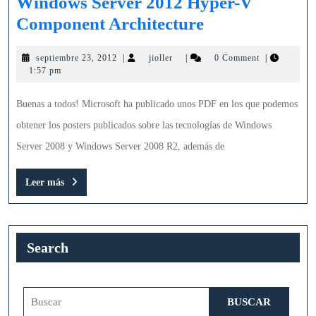
Windows Server 2012 Hyper-V
Windows
Component Architecture
Server
septiembre
jioller
septiembre 23, 2012
|
jioller
|
0 Comment
|
2012
23,
1:57 pm
Hyper-
2012
V
Buenas a todos! Microsoft ha publicado unos PDF en los que podemos
Component
obtener los posters publicados sobre las tecnologías de Windows
Architecture
Server 2008 y Windows Server 2008 R2, además de
Leer
Leer más
más
Search
Buscar: