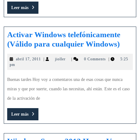
Leer
Leer más
más
Activar Windows telefónicamente
Activ
(Válido para cualquier Windows)
Wind
abril
jioller
abril 17, 2011
|
jioller
|
0 Comments
|
5:25
telef
17,
pm
(Váli
2011
para
Buenas tardes Hoy voy a comentaros una de esas cosas que nunca
cualq
miras y que por suerte, cuando las necesitas, ahí están. Este es el caso
Wind
de la activación de
Leer
Leer más
más