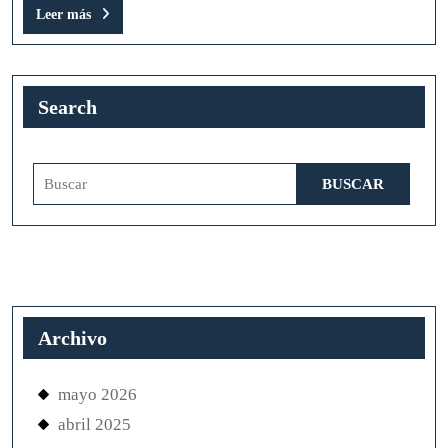
Leer
Leer más
etc
más
Search
Buscar:
Archivo
mayo 2026
abril 2025