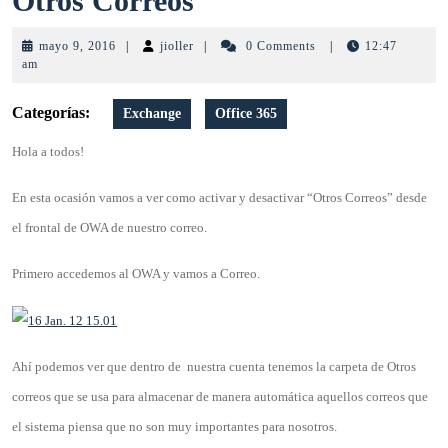
Otros Correos
365
mayo
jioller
mayo 9, 2016
|
jioller
|
0 Comments
|
12:47
–
9,
am
2016
Activar
Categorías:
Exchange
Office 365
y
Hola a todos!
Desactivar
En esta ocasión vamos a ver como activar y desactivar “Otros Correos” desde
Otros
el frontal de OWA de nuestro correo.
Correos
Primero accedemos al OWA y vamos a Correo.
Ahí podemos ver que dentro de nuestra cuenta tenemos la carpeta de Otros
correos que se usa para almacenar de manera automática aquellos correos que
el sistema piensa que no son muy importantes para nosotros.