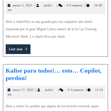
Platform
marzo
jioller
marzo 5, 2021
|
jioller
|
0 Comment
|
10:48
&
5,
am
Dynamics
2021
365
Hola a todos!Hoy es una gozada para mi compartir una charla
Business
impartida por el gran Miguel Llorca dentro de la la Cas Training
Central
Microsoft Week. La charla lleva por título
Leer
Leer más
más
Kalise para todos!… esto… Copilot,
Kalise
perdón!
para
enero
jioller
enero 17, 2025
|
jioller
|
0 Comment
|
12:43
todos!…
17,
am
esto…
2025
Copilot,
Hola a todos! Es posible que alguno de los lectores recuerde aquel