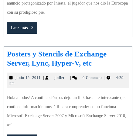
perdón!
anuncio protagonizado por Iniesta, el jugador que nos dio la Eurocopa
con su prodigioso pie.
Leer
Leer más
más
Posters y Stencils de Exchange
Posters
Server, Lync, Hyper-V, etc
y
junio
jioller
junio 15, 2011
|
jioller
|
0 Comment
|
4:29
Stencils
15,
pm
de
2011
Exchange
Hola a todos! A continuación, os dejo un link bastante interesante que
Server,
contiene información muy útil para comprender como funciona
Lync,
Microsoft Exchange Server 2007 y Microsoft Exchange Server 2010,
Hyper-
así
V,