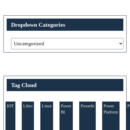
Dropdown Categories
Tag Cloud
IOT
Libro
Linux
Power
Powerbi
Power
P
BI
Platform