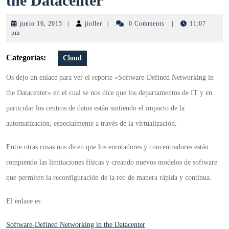
the Datacenter
Defined
junio
jioller
junio 16, 2015
|
jioller
|
0 Comments
|
11:07
Networking
16,
pm
2015
in
Categorías:
Cloud
the
Os dejo un enlace para ver el reporte «Software-Defined Networking in
Datacenter
the Datacenter» en el cual se nos dice que los departamentos de IT y en
particular los centros de datos están sintiendo el impacto de la
automatización, especialmente a través de la virtualización.
Entre otras cosas nos dicen que los enrutadores y concentradores están
rompiendo las limitaciones físicas y creando nuevos modelos de software
que permiten la reconfiguración de la red de manera rápida y continua.
El enlace es:
Software-Defined Networking in the Datacenter