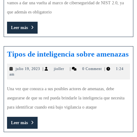
de
vamos a dar una vuelta al marco de ciberseguridad de NIST 2.0, ya
ciberseguridad
que además es obligatorio
NIST
Leer
Leer más
2.0
más
Ti
Tipos de inteligencia sobre amenazas
de
julio
jioller
julio 19, 2023
|
jioller
|
0 Comment
|
1:24
in
19,
am
so
2023
am
Una vez que conozca a sus posibles actores de amenazas, debe
asegurarse de que su red pueda brindarle la inteligencia que necesita
para identificar cuando está bajo vigilancia o ataque
Leer
Leer más
más