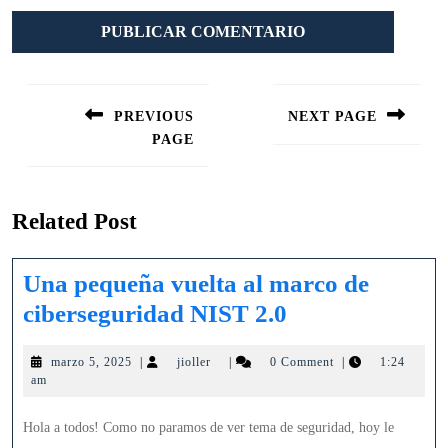
Navegación
de
PREVIOUS
NEXT PAGE
entradas
PAGE
Siguiente
entrada:
Entrada
anterior:
Related Post
Una pequeña vuelta al marco de
Una
ciberseguridad NIST 2.0
pequeña
marzo
jioller
marzo 5, 2025
|
jioller
|
0 Comment
|
1:24
vuelta
5,
am
al
2025
marco
Hola a todos! Como no paramos de ver tema de seguridad, hoy le