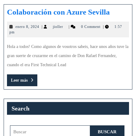
Colabor
Colaboración con Azure Sevilla
con
enero
jioller
enero 8, 2024
|
jioller
|
0 Comment
|
1:57
Azure
8,
pm
Sevilla
2024
Hola a todos! Como algunos de vosotros sabeis, hace unos años tuve la
gran suerte de cruzarme en el camino de Don Rafael Fernandez,
cuando el era First Technical Lead
Leer
Leer más
más
Search
Buscar: