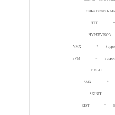
Intel64 Family 6 Mo
HTT * Hype
HYPERVISOR –
VMX * Supports Intel 
SVM – Supports AMD ha
EM64T * Su
SMX * Supports
SKINIT – S
EIST * Supports