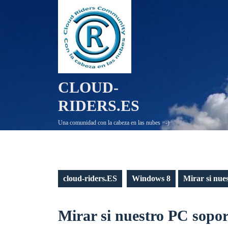
Saltar
al
contenido
CLOUD-
RIDERS.ES
Una comunidad con la cabeza en las nubes =-)
cloud-riders.ES
Windows 8
Mirar si nue
Mirar si nuestro PC sopo