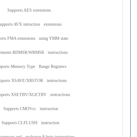
orts AES extensions
AVX intruction extensions
 extensions using YMM state
 RDMSR/WRMSR instructions
emory Type Range Registers
XSAVE/XRSTOR instructions
 XSETBV/XGETBV instructions
ts CMOVcc instruction
ts CLFLUSH instruction
and exchange 8-byte instructions