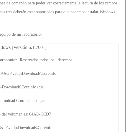
nea de comando para poder ver correctamente la lectura de los campos
tos tres deberán estar soportados para que podamos instalar Windows
equipo de mi laboratorio.
dows [Versión 6.1.7601]
orporation. Reservados todos los derechos.
\Users\v2dp\Downloads\Coreinfo
p\Downloads\Coreinfo>dir
 unidad C no tiene etiqueta.
ie del volumen es: 04AD-CCD7
Users\v2dp\Downloads\Coreinfo