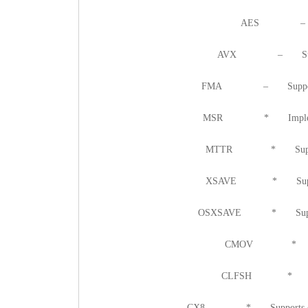
AES – Supp
AVX – Supports 
FMA – Supports FMA
MSR * Implements
MTTR * Supports M
XSAVE * Supports 
OSXSAVE * Supports
CMOV * Suppor
CLFSH * Suppor
CX8 * Supports compare 