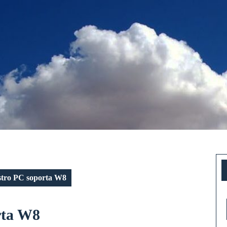
stro PC soporta W8
Mirar
rta W8