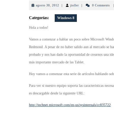
agosto
jioller
agosto 30, 2012
|
jioller
|
0 Comments
30,
2012
Categorías:
Windows 8
Hola a todos!
Vamos a comenzar a hablar un poco sobre Microsoft Windows
Redmond. A pesar de no haber salido aun al mercado se ha
probado y nos han dado la oportunidad de crearnos una idea
más importante mercado de las Tablet.
Hoy vamos a comenzar esta serie de artículos hablando sob
Para ver si nuestro equipo soporta las características nece
es descargable desde la siguiente URL:
http://technet.microsoft.com/en-us/sysinternals/cc835722