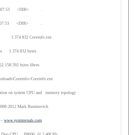
12 07:53 <DIR> .
12 07:53 <DIR> ..
27 1.374.832 Coreinfo.exe
vos 1.374.832 bytes
2.158.592 bytes libres
nloads\Coreinfo>Coreinfo.exe
ation on system CPU and memory topology
2008-2012 Mark Russinovich
s –
www.sysinternals.com
)2 Duo CPU P8600 @ 2.40GHz