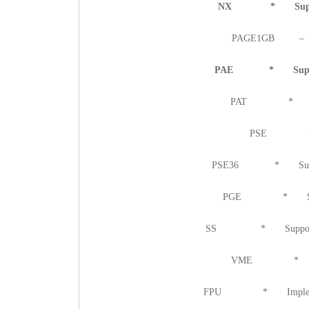
NX * Supports n
PAGE1GB – Sup
PAE * Supports >
PAT * Support
PSE * Su
PSE36 * Supports 
PGE * Supports 
SS * Supports bus s
VME * Suppor
FPU * Implements i38