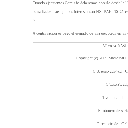
Cuando ejecutemos Coreinfo deberemos hacerlo desde la lí
consultados. Los que nos interesan son NX, PAE, SSE2, es
8.
A continuación os pego el ejemplo de una ejecución en un 
Microsoft Win
Copyright (c) 2009 Microsoft C
C:\Users\v2dp>cd C:
C:\Users\v2d
El volumen de la
El número de ser
Directorio de C:\