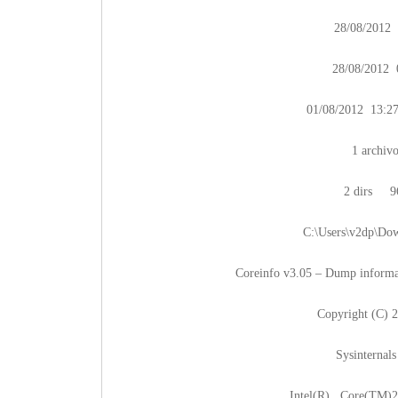
28/08/20
28/08/20
01/08/2012 13:
1 archi
2 dirs 96
C:\Users\v2dp\Dow
Coreinfo v3.05 – Dump inform
Copyright (C) 
Sysinternal
Intel(R) Core(TM