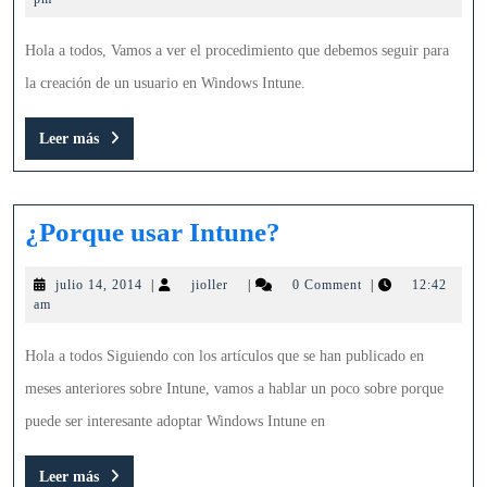
usuar
2014
en
Hola a todos, Vamos a ver el procedimiento que debemos seguir para
Intun
la creación de un usuario en Windows Intune.
Leer
Leer más
más
¿Porque
¿Porque usar Intune?
usar
julio
jioller
julio 14, 2014
|
jioller
|
0 Comment
|
12:42
Intune?
14,
am
2014
Hola a todos Siguiendo con los artículos que se han publicado en
meses anteriores sobre Intune, vamos a hablar un poco sobre porque
puede ser interesante adoptar Windows Intune en
Leer
Leer más