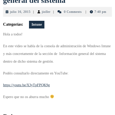
general del sistema
Intune:
julio
jioller
julio 16, 2015
|
jioller
|
0 Comments
|
7:40 pm
Información
16,
2015
Categorías:
Intune
general
Hola a todos!
del
sistema
En este video se habla de la consola de administración de Windows Intune
y más concretamente de la sección de Información general del sistema
dentro de dicho sistema de gestión.
Podéis consultarlo directamente en YouTube:
https://youtu.be/X3yTpFPQK9g
Espero que no os aburra mucho