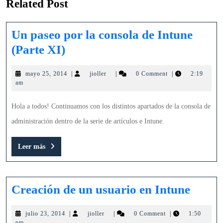
Related Post
Un paseo por la consola de Intune
Un
(Parte XI)
paseo
mayo
jioller
mayo 25, 2014
|
jioller
|
0 Comment
|
2:19
por
25,
am
la
2014
consola
Hola a todos! Continuamos con los distintos apartados de la consola de
de
administración dentro de la serie de artículos e Intune.
Intune
Leer
Leer más
(Parte
más
XI)
Creac
Creación de un usuario en Intune
de
julio
jioller
julio 23, 2014
|
jioller
|
0 Comment
|
1:50
un
23,
pm