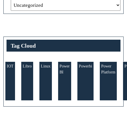
Tag Cloud
IOT
Libro
Linux
Power
Powerbi
Power
P
BI
Platform