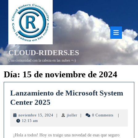
Saltar
al
contenido
Bot
de
CLOUD-RIDERS.ES
aper
Una comunidad con la cabeza en las nubes =-)
Día:
15 de noviembre de 2024
Lanzamiento de Microsoft System
Lanzamiento
Center 2025
de
noviembre
jioller
noviembre 15, 2024
|
jioller
|
0 Comments
|
Microsoft
15,
12:15 am
2024
System
¡Hola a todos! Hoy os traigo una novedad de esas que seguro