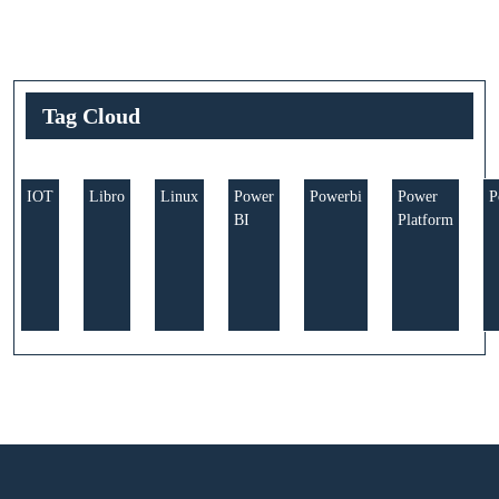
Tag Cloud
IOT
Libro
Linux
Power
Powerbi
Power
P
BI
Platform