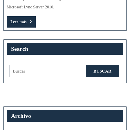
en
Microsoft Lync Server 2010.
Lync
Leer
Leer más
Server
más
2010
Search
Buscar:
Archivo