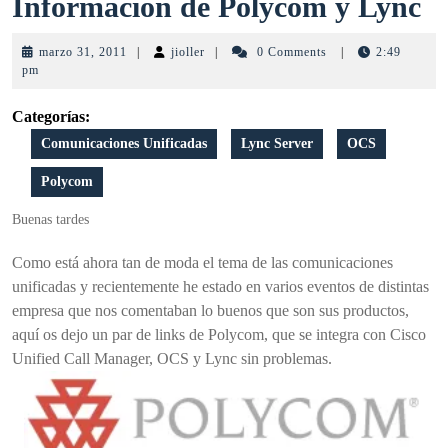
I
Información de Polycom y Lync
d
marzo
jioller
marzo 31, 2011
|
jioller
|
0 Comments
|
2:49
P
31,
pm
2011
y
Categorías:
L
Comunicaciones Unificadas
Lync Server
OCS
Polycom
Buenas tardes
Como está ahora tan de moda el tema de las comunicaciones
unificadas y recientemente he estado en varios eventos de distintas
empresa que nos comentaban lo buenos que son sus productos,
aquí os dejo un par de links de Polycom, que se integra con Cisco
Unified Call Manager, OCS y Lync sin problemas.