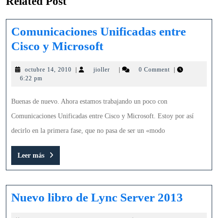
Related Post
Comunicaciones Unificadas entre
Comunicaciones
Cisco y Microsoft
Unificadas
octubre
jioller
octubre 14, 2010
|
jioller
|
0 Comment
|
entre
14,
6:22 pm
Cisco
2010
y
Buenas de nuevo. Ahora estamos trabajando un poco con
Microsoft
Comunicaciones Unificadas entre Cisco y Microsoft. Estoy por así
decirlo en la primera fase, que no pasa de ser un «modo
Leer
Leer más
más
Nuevo
Nuevo libro de Lync Server 2013
libro