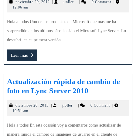
noviembre
jioller
noviembre 29, 2012
|
jioller
|
0 Comment
|
de
29,
12:06 am
Lync
2012
Server
Hola a todos Uno de los productos de Microsoft que más me ha
2013
sorprendido en los últimos años ha sido el Microsoft Lync Server. Lo
descubrí en su primera versión
Leer
Leer más
más
Actualización rápida de cambio de
Actualización
foto en Lync Server 2010
rápida
diciembre
jioller
diciembre 20, 2013
|
jioller
|
0 Comment
|
de
20,
10:51 am
cambio
2013
de
Hola a todos En esta ocasión voy a comentaros como actualizar de
foto
manera rápida el cambio de imágenes de usuario en el cliente de