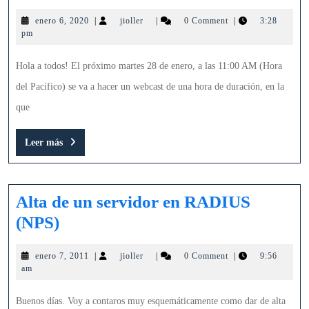
Cybersecurit
enero
jioller
enero 6, 2020
|
jioller
|
0 Comment
|
3:28
Year
6,
pm
End
2020
Review
Hola a todos! El próximo martes 28 de enero, a las 11:00 AM (Hora
&
del Pacífico) se va a hacer un webcast de una hora de duración, en la
What
que
to
Leer
Leer más
Expect
más
in
2020
Alta de un servidor en RADIUS
Alta
(NPS)
de
enero
jioller
enero 7, 2011
|
jioller
|
0 Comment
|
9:56
un
7,
am
servidor
2011
en
Buenos días. Voy a contaros muy esquemáticamente como dar de alta