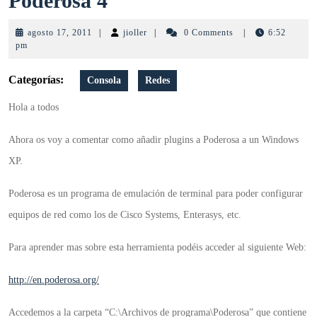
Poderosa 4
de
agosto
jioller
agosto 17, 2011
|
jioller
|
0 Comments
|
6:52
Plugins
17,
pm
2011
de
Categorías:
Consola
Redes
Poderosa
Hola a todos
4
Ahora os voy a comentar como añadir plugins a Poderosa a un Windows
XP.
Poderosa es un programa de emulación de terminal para poder configurar
equipos de red como los de Cisco Systems, Enterasys, etc.
Para aprender mas sobre esta herramienta podéis acceder al siguiente Web:
http://en.poderosa.org/
Accedemos a la carpeta “C:\Archivos de programa\Poderosa” que contiene