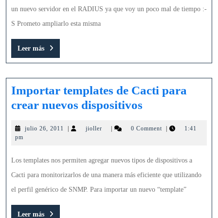
RADIUS
un nuevo servidor en el RADIUS ya que voy un poco mal de tiempo :-
(NPS)
S Prometo ampliarlo esta misma
Leer
Leer más
más
Importar templates de Cacti para
Importar
crear nuevos dispositivos
templates
julio
jioller
julio 26, 2011
|
jioller
|
0 Comment
|
1:41
de
26,
pm
Cacti
2011
para
Los templates nos permiten agregar nuevos tipos de dispositivos a
crear
Cacti para monitorizarlos de una manera más eficiente que utilizando
nuevos
el perfil genérico de SNMP. Para importar un nuevo “template”
dispositivos
Leer
Leer más