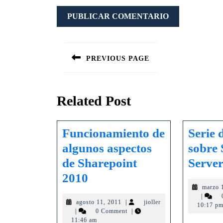
Navegación
de
PREVIOUS PAGE
Entrada
entradas
anterior:
Related Post
Funcionamiento de
Serie 
algunos aspectos
sobre 
de Sharepoint
Serve
Funcionamiento
2010
marzo 
de
jioller
|
agosto
agosto 11, 2011
|
jioller
algunos
10:17 p
jioller
11,
|
0 Comment
|
aspectos
2011
11:46 am