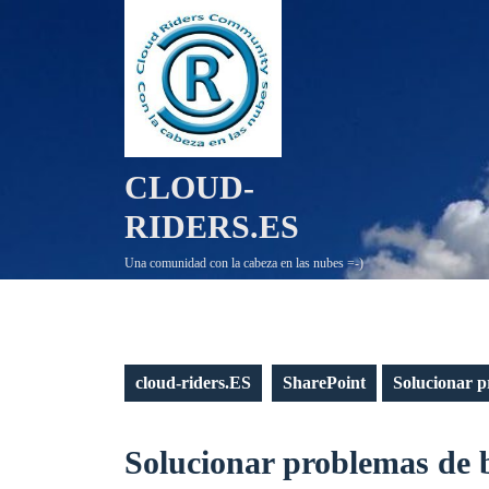
Saltar
al
contenido
CLOUD-
RIDERS.ES
Una comunidad con la cabeza en las nubes =-)
cloud-riders.ES
SharePoint
Solucionar p
Solucionar problemas de 