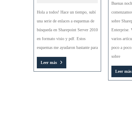
Buenas noch
de
Hola a todos! Hace un tiempo, subí
comenzamos 
Sharepoint
una serie de enlaces a esquemas de
sobre Share
2010
búsqueda en Sharepoint Server 2010
Enterprise. 
en formato visio y pdf. Estos
varios artíc
esquemas me ayudaron bastante para
poco a poco
sobre
Leer
Leer más
más
Leer más