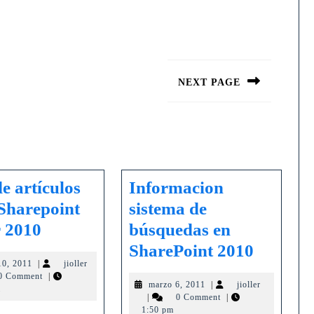
NEXT PAGE
Siguiente
entrada:
de artículos
Informacion
Sharepoint
sistema de
Serie
r 2010
búsquedas en
de
Informa
SharePoint 2010
marzo
10, 2011
|
jioller
artículos
sistema
10,
0 Comment
|
marzo
marzo 6, 2011
|
jioller
sobre
de
2011
m
jioller
6,
|
0 Comment
|
Sharepoint
búsque
2011
1:50 pm