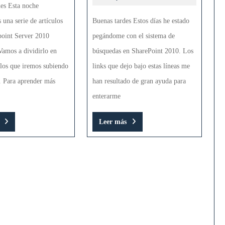
es Esta noche
Server
en
una serie de artículos
Buenas tardes Estos días he estado
2010
SharePo
point Server 2010
pegándome con el sistema de
2010
Vamos a dividirlo en
búsquedas en SharePoint 2010. Los
ulos que iremos subiendo
links que dejo bajo estas líneas me
. Para aprender más
han resultado de gran ayuda para
enterarme
Leer
Leer
Leer más
más
más