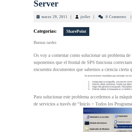
Solucionar
Server
problemas
marzo
jioller
marzo 29, 2011
|
jioller
|
0 Comments
|
de
29,
2011
Categorías:
SharePoint
busquedas
Buenas tardes
en
SharePoint
Os voy a comentar como solucionar un problema de b
suponemos que el frontal de SPS funciona correctam
Server
encuentra documentos que sabemos a ciencia cierta qu
Para solucionar este problema accedemos a la máquin
de servicios a través de “Inicio > Todos los Program