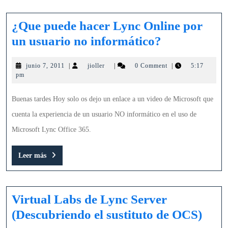
¿Que puede hacer Lync Online por
¿Que
un usuario no informático?
puede
junio
jioller
junio 7, 2011
|
jioller
|
0 Comment
|
5:17
hacer
7,
pm
Lync
2011
Online
Buenas tardes Hoy solo os dejo un enlace a un video de Microsoft que
por
cuenta la experiencia de un usuario NO informático en el uso de
un
Microsoft Lync Office 365.
usuario
Leer
Leer más
no
más
informático
Virtual Labs de Lync Server
Virt
(Descubriendo el sustituto de OCS)