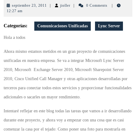
foto
septiembre
jioller
septiembre 23, 2011
|
jioller
|
0 Comments
|
en
23,
12:27 am
2011
cliente
Categorías:
Comunicaciones Unificadas
Lync Server
Lync
Hola a todos
Ahora mismo estamos metidos en un gran proyecto de comunicaciones
unificadas en nuestra empresa. Se va a integrar Microsoft Lync Server
2010, Microsoft Exchange Server 2010, Microsoft Sharepoint Server
2010, Cisco Unified Call Manager y otras aplicaciones desarrolladas por
terceros para conectar todos estos servicios y proporcionar funcionalidades
adicionales o sacarles un mayor rendimiento.
Intentaré reflejar en este blog todas las tareas que vamos a ir desarrollando
durante este proyecto, y ahora voy a empezar con una cosa que es casi
comenzar la casa por el tejado: Como poner una foto para mostrarla en