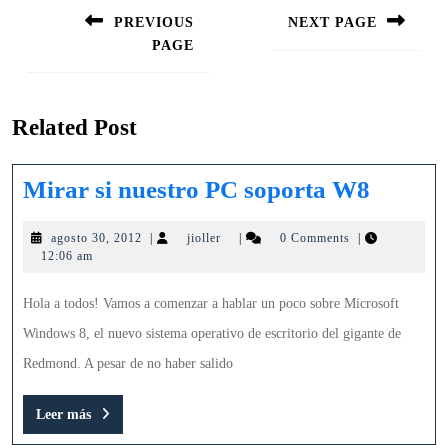
de
PREVIOUS
NEXT PAGE
entradas
PAGE
Siguiente
entrada:
Entrada
anterior:
Related Post
Mirar
Mirar si nuestro PC soporta W8
si
agosto
jioller
agosto 30, 2012
|
jioller
|
0 Comments
|
nuestr
30,
12:06 am
PC
2012
soport
Hola a todos! Vamos a comenzar a hablar un poco sobre Microsoft
W8
Windows 8, el nuevo sistema operativo de escritorio del gigante de
Redmond. A pesar de no haber salido
Leer
Leer más
más