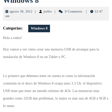
Windows 8
USB
agosto
jioller
agosto 30, 2012
|
jioller
|
0 Comments
|
12:47
de
30,
am
2012
arranque
Categorías:
Windows 8
de
Hola a todos!
Windows
Hoy vamos a ver cómo crear una memoria USB de arranque para la
8
instalación de Windows 8 en un Tablet o PC.
Lo primero que debemos tener en cuenta es como la información
contenida en el disco de Windows 8 ocupa unos 3,3 Gb, el dispositivo
USB tiene que tener un tamaño mínimo de 4Gb. Las memorias muy
grandes como 32GB dan problemas, lo mejor es usar una de 4GB u 8GB a
lo sumo.