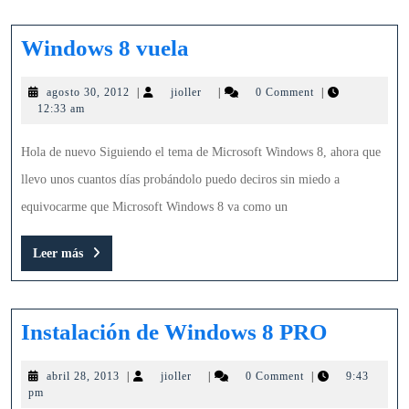
Windows
Windows 8 vuela
8
agosto
jioller
agosto 30, 2012
|
jioller
|
0 Comment
|
vuela
30,
12:33 am
2012
Hola de nuevo Siguiendo el tema de Microsoft Windows 8, ahora que
llevo unos cuantos días probándolo puedo deciros sin miedo a
equivocarme que Microsoft Windows 8 va como un
Leer
Leer más
más
Instalac
Instalación de Windows 8 PRO
de
abril
jioller
abril 28, 2013
|
jioller
|
0 Comment
|
9:43
Window
28,
pm
2013