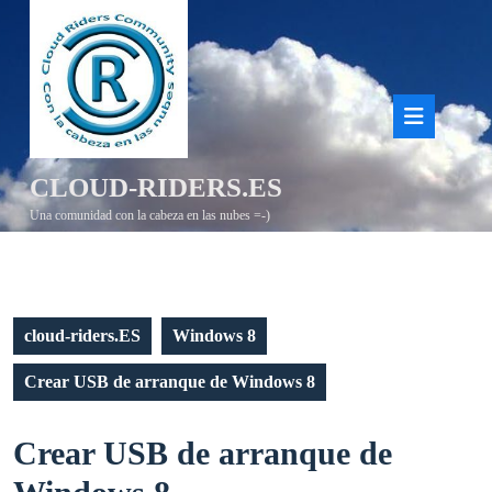
Saltar
al
contenido
Bot
de
CLOUD-RIDERS.ES
aper
Una comunidad con la cabeza en las nubes =-)
cloud-riders.ES
Windows 8
Crear USB de arranque de Windows 8
Crear USB de arranque de
Crear